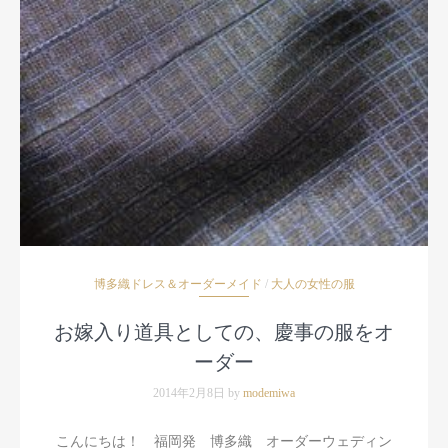
博多織ドレス＆オーダーメイド
/
大人の女性の服
お嫁入り道具としての、慶事の服をオ
ーダー
2014年2月8日 by
modemiwa
こんにちは！ 福岡発 博多織 オーダーウェディン