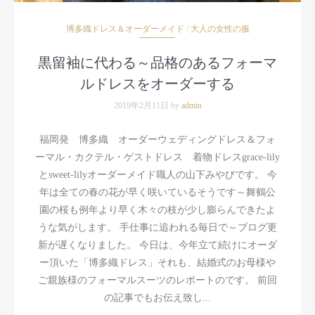
博多織ドレス＆オーダーメイド
/
大人の女性の服
黒留袖に代わる～品格のあるフォーマ
ルドレスをオーダーする
2019年2月11日 by
admin
福岡発 博多織 オーダーウェディングドレス＆フォ
ーマル・カクテル・ゲストドレス 着物ドレスgrace-lily
とsweet-lilyオーダーメイド職人の山下みやびです。 今
年は全ての春の花が早く咲いているそうです～舞鶴公
園の桜も例年より早く木々の枝が少し膨らんできたよ
うな気がします。 手仕事に追われる毎日で～ブログ更
新が遅くなりました。 今日は、今年立て続けにオーダ
ー頂いた「博多織ドレス」それも、結婚式のお母様や
ご親族様のフォーマルスーツのレポートのです。 前回
の記事でもお伝え致し...