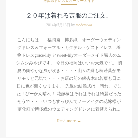
博多織ドレス＆オーダーメイド
２０年は着れる喪服のご注文。
2014年5月13日 by
modemiwa
こんにちは！ 福岡発 博多織 オーダーウェディン
グドレス＆フォーマル・カクテル・ゲストドレス 着
物ドレスgrace-lily とsweet-lilyオーダーメイド職人のム
シムシみやびです。 今日の福岡はいいお天気です。 初
夏の爽やかな風が吹き・・・・山々の緑も楠若葉がモ
リモリと元気で・・・お店の前の銀杏木の若葉も日に
日に色が濃くなります。 先週の結婚式は「晴れ」でし
た！ぴーかん晴れ！ 花嫁様はそれはそれは綺麗だった
そうで・・・いつもすっぴんでノーメイクの花嫁様が
薄化粧で博多織のウェディングドレスに着替えられ...
Read more
→