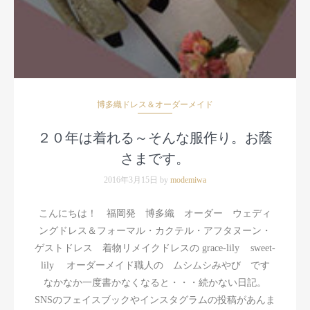
博多織ドレス＆オーダーメイド
２０年は着れる～そんな服作り。お蔭
さまです。
2016年3月15日 by
modemiwa
こんにちは！ 福岡発 博多織 オーダー ウェディ
ングドレス＆フォーマル・カクテル・アフタヌーン・
ゲストドレス 着物リメイクドレスの grace-lily sweet-
lily オーダーメイド職人の ムシムシみやび です
なかなか一度書かなくなると・・・続かない日記。
SNSのフェイスブックやインスタグラムの投稿があんま