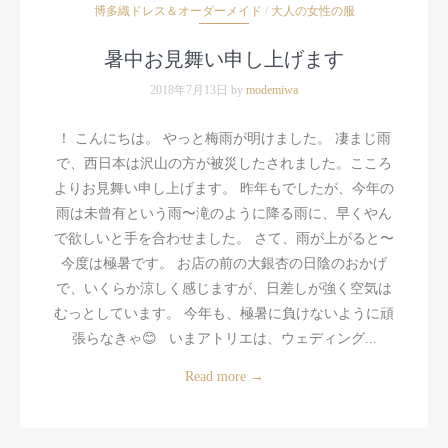
博多織ドレス＆オーダーメイド
/
大人の女性の服
暑中お見舞い申し上げます
2018年7月13日 by
modemiwa
！ こんにちは。 やっと梅雨が明けました。 凄まじ雨
で、西日本は沢山の方が被災したされました。こころ
よりお見舞い申し上げます。 昨年もでしたが、今年の
雨は未曾有という雨〜滝のように降る雨に、早くやん
で欲しいと手を合わせました。 さて、雨が上がると〜
今度は極暑です。 お店の前の大銀杏の日陰のおかげ
で、いくらか涼しく感じますが、日差しが強く空気は
むっとしています。 今年も、極暑に負けないように頑
張らなきゃ😊 いまアトリエは、ウェディング...
Read more
→