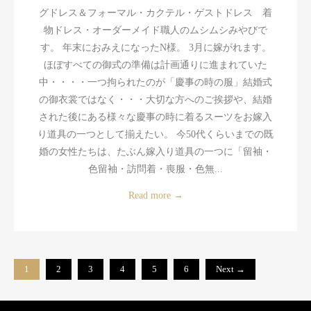
グドレス＆フォーマル・カクテル・ゲストドレス 着
物ドレス・オーダーメイド職人のムシムシみやびで
す。 年末におみえになったN様。 3月に嫁がれます。
ほぼすべての御式の準備は計画通りに進まれていた
中・・・・一つ拘られたのが「慶事の時の服」結婚式
の御衣裳ではなく・・・大切な方へのご挨拶や、結婚
された後にある様々な慶事の時に着るスーツをお嫁入
り道具の一つとして揃えたい。 今50代くらいまでの既
婚の女性たちは、たぶん嫁入り道具の一つに「留袖・
色留袖・訪問着・喪服・色無...
Read more
→
1
2
3
4
5
6
Next →