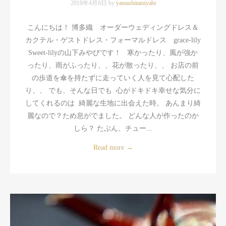
2018年4月6日 by
yamashitamiyabi
こんにちは！ 博多織 オーダーウェディングドレス＆
カクテル・ゲストドレス・フォーマルドレス grace-lily
Sweet-lilyの山下みやびです！ 寒かったり、風が強か
ったり、雨がふったり、、花が散ったり、、 お店の前
の歩道を傘を持たずに走っていく人を見て心配した
り、、 でも、そんな日でも 心がドキドキ幸せな気分に
してくれるのは 綺麗な生地に出会えた時。 あんまり綺
麗なので？ため息がでました。 どんな人が作ったのか
しら？ たぶん、チュー...
Read more
→