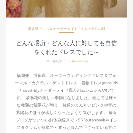
博多織ドレス＆オーダーメイド
/
大人の女性の服
どんな場所・どんな人に対しても自信
をくれたドレスでした～
2016年6月9日 by
modemiwa
福岡発 博多織 オーダーウェディングドレス＆フォ
ーマル・カクテル・ゲストドレス 着物ドレスgrace-lily
とsweet-lilyオーダーメイド職人のムシムシみやびで
す。 紫陽花の美しい季節になりました。最近では様々
な種類の紫陽花が増え、普通のまん丸いピンクや青の
紫陽花のほうが珍しくなったような気がします。 最近
ブログがついついお休み続きで～SNSのfacebookやイン
スタグラムが簡単で～ずっと読んで下さっている方に