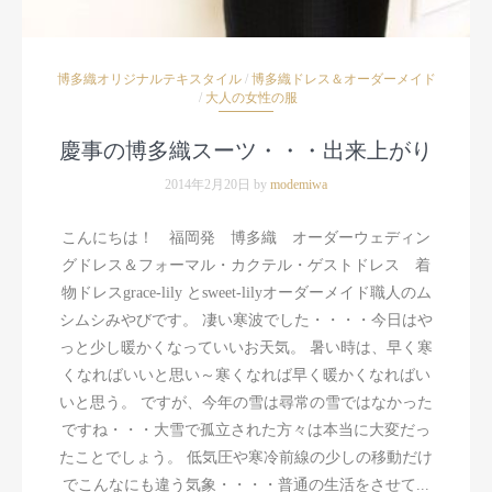
博多織オリジナルテキスタイル
/
博多織ドレス＆オーダーメイド
/
大人の女性の服
慶事の博多織スーツ・・・出来上がり
2014年2月20日 by
modemiwa
こんにちは！ 福岡発 博多織 オーダーウェディン
グドレス＆フォーマル・カクテル・ゲストドレス 着
物ドレスgrace-lily とsweet-lilyオーダーメイド職人のム
シムシみやびです。 凄い寒波でした・・・・今日はや
っと少し暖かくなっていいお天気。 暑い時は、早く寒
くなればいいと思い～寒くなれば早く暖かくなればい
いと思う。 ですが、今年の雪は尋常の雪ではなかった
ですね・・・大雪で孤立された方々は本当に大変だっ
たことでしょう。 低気圧や寒冷前線の少しの移動だけ
でこんなにも違う気象・・・・普通の生活をさせて...