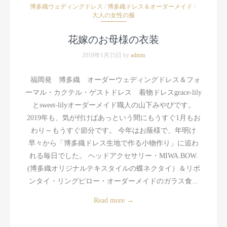
博多織ウェディングドレス
/
博多織ドレス＆オーダーメイド
/
大人の女性の服
花嫁のお母様の衣装
2019年1月25日 by
admin
福岡発 博多織 オーダーウェディングドレス＆フォ
ーマル・カクテル・ゲストドレス 着物ドレスgrace-lily
とsweet-lilyオーダーメイド職人の山下みやびです。
2019年も、気が付けばあっという間にもうすぐ1月もお
わり～もうすぐ節分です。 今年はお蔭様で、年明け
早々から「博多織ドレス生地で作る小物作り」に追わ
れる毎日でした。 ヘッドアクセサリー・MIWA.BOW.
(博多織オリジナルテキスタイルの蝶ネクタイ）＆リボ
ンタイ・リングピロー・オーダーメイドのガラス食...
Read more
→