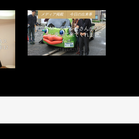
メディア掲載
今日の出来事
東京ＦＭ ルーシーさんがプ
チェコに乗って来てくれまし
た！
Aス
年12
2013年11月23日