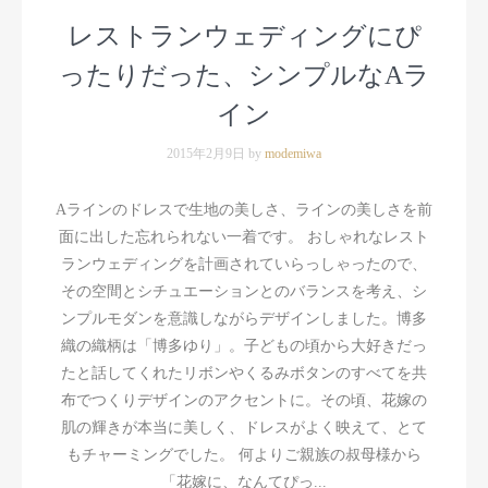
レストランウェディングにぴ
ったりだった、シンプルなAラ
イン
2015年2月9日 by
modemiwa
Aラインのドレスで生地の美しさ、ラインの美しさを前
面に出した忘れられない一着です。 おしゃれなレスト
ランウェディングを計画されていらっしゃったので、
その空間とシチュエーションとのバランスを考え、シ
ンプルモダンを意識しながらデザインしました。博多
織の織柄は「博多ゆり」。子どもの頃から大好きだっ
たと話してくれたリボンやくるみボタンのすべてを共
布でつくりデザインのアクセントに。その頃、花嫁の
肌の輝きが本当に美しく、ドレスがよく映えて、とて
もチャーミングでした。 何よりご親族の叔母様から
「花嫁に、なんてぴっ...