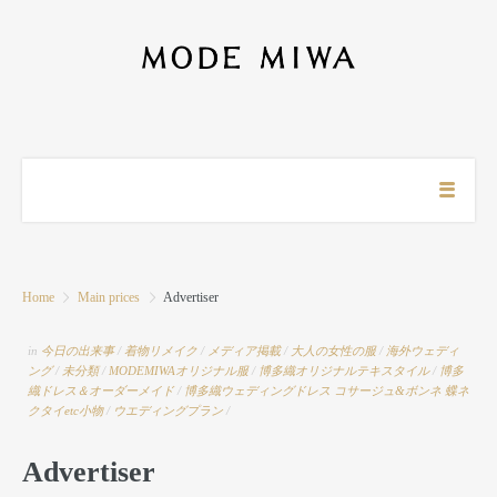
Home
Main prices
Advertiser
in
今日の出来事
/
着物リメイク
/
メディア掲載
/
大人の女性の服
/
海外ウェディ
ング
/
未分類
/
MODEMIWAオリジナル服
/
博多織オリジナルテキスタイル
/
博多
織ドレス＆オーダーメイド
/
博多織ウェディングドレス
コサージュ&ボンネ 蝶ネ
クタイetc小物
/
ウエディングプラン
/
Advertiser