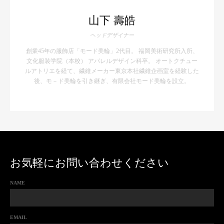
山下 壽皓
ヘッドデザイナー
創業45年の服飾店「モード美輪」2代目。 福岡美術研究所入所、
文化服装学院（本校） アパレルデザイン科卒。 オートクチュー
ルアトリエを経て、繊維メーカー東京本社繊維企画室を経験した
後、モ－ド美輪を引き継ぎ、有限会社モード美輪を設立。
お気軽にお問い合わせください
NAME
EMAIL