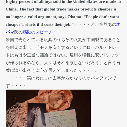
Eighty percent of all toys sold in the United States are made in
China. The fact that global trade makes products cheaper is
no longer a valid argument, says Obama. “People don’t want
cheaper T-shirts if it costs their job.”
・・・・と、突然あの
オ
バマ
氏の
感動のスピーチ・
・・・
米国で売られている玩具のうちその八割が中国製であること
を例えに出し、「モノを安くするというグローバル・トレー
ドはもはや正当な議論ではない。雇用を犠牲に安いTシャツ
が作られるのなら、人々はそれを欲しないだろう」と言う言
葉に涙が出そうに心が震えてしまったり・・・。
・・・・・実はわたしは去年からかなりのオバマファンで
す・・・・