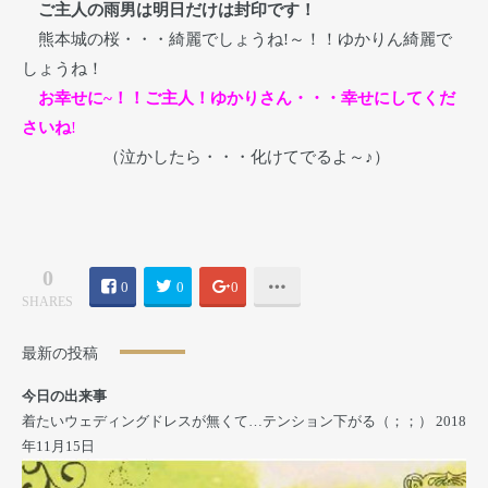
ご主人の雨男は明日だけは封印です！
熊本城の桜・・・綺麗でしょうね!～！！ゆかりん綺麗で
しょうね！
お幸せに~！！ご主人！ゆかりさん・・・幸せにしてくだ
さいね
!
（泣かしたら・・・化けてでるよ～♪）
0
0
0
0
SHARES
最新の投稿
今日の出来事
着たいウェディングドレスが無くて…テンション下がる（；；）
2018
年11月15日