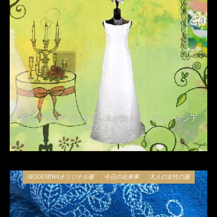
着たいウェディングドレスが無くて…テンション下
がる（；；）
2018年11月15日
MODEMIWAオリジナル服
今日の出来事
大人の女性の服