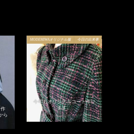
MODEMIWAオリジナル服
今日の出来事
今年もオリジナルコート作り
ます。
所作
から
2018年10月11日