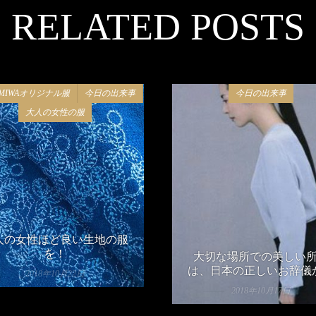
RELATED POSTS
EMIWAオリジナル服
今日の出来事
今日の出来事
大人の女性の服
人の女性ほど良い生地の服
を！
大切な場所での美しい
は、日本の正しいお辞儀
2018年10月22日
2018年10月17日