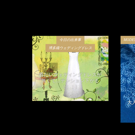
今日の出来事
MOD
博多織ウェディングドレス
着たいウェディングドレスが
無くて…テンション下がる
（；；）
2018年11月15日
大