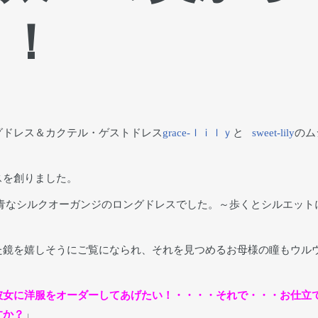
ト！
グドレス＆カクテル・ゲストドレス
grace-ｌｉｌｙ
と
sweet-lily
のム
スを創りました。
青なシルクオーガンジのロングドレスでした。～歩くとシルエット
た鏡を嬉しそうにご覧になられ、それを見つめるお母様の瞳もウル
彼女に洋服をオーダーしてあげたい！・・・・それで・・・お仕立
すか？
」