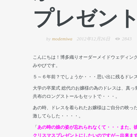
プレゼン
by
modemiwa
2012年12月26日
2843
こんにちは！博多織りオーダーメイドウェディン
みやびです。
５～６年前？でしょうか・・・思い出に残るドレ
大学の卒業式 総代のお嬢様の為のドレスは、真っ
共布のロングストールもセットで・・・。
あの時、ドレスを着られたお嬢様はご自分の映っ
激してらした・・・・。
「
あの時の娘の姿が忘れられなくて・・・また、
クリスマスプレゼントにしたいのですが～出来ま