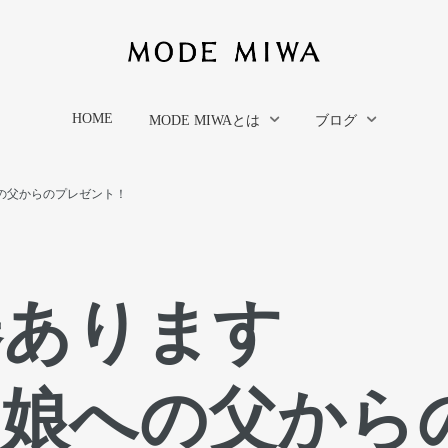
HOME
MODE MIWAとは
ブログ
の父からのプレゼント！
券あります
・娘への父から