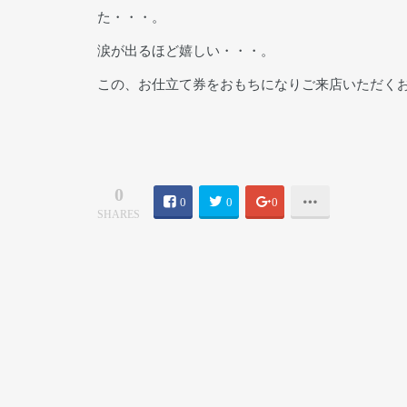
た・・・。
涙が出るほど嬉しい・・・。
この、お仕立て券をおもちになりご来店いただく
0
0
0
0
SHARES