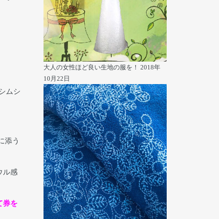
大人の女性ほど良い生地の服を！
2018年
10月22日
シムシ
に添う
ウル感
て券を