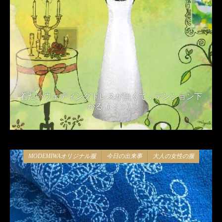
着たいウェディングドレスが無くて…テンション下
がる（；；）
2018年11月15日
MODEMIWAオリジナル服
今日の出来事
大人の女性の服