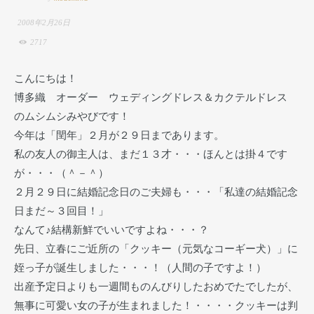
2008年2月26日
2717
こんにちは！
博多織 オーダー ウェディングドレス＆カクテルドレス
のムシムシみやびです！
今年は「閏年」２月が２９日まであります。
私の友人の御主人は、まだ１３才・・・ほんとは掛４です
が・・・（＾－＾）
２月２９日に結婚記念日のご夫婦も・・・「私達の結婚記念
日まだ～３回目！」
なんて♪結構新鮮でいいですよね・・・？
先日、立春にご近所の「クッキー（元気なコーギー犬）」に
姪っ子が誕生しました・・・！（人間の子ですよ！）
出産予定日よりも一週間ものんびりしたおめでたでしたが、
無事に可愛い女の子が生まれました！・・・・クッキーは判