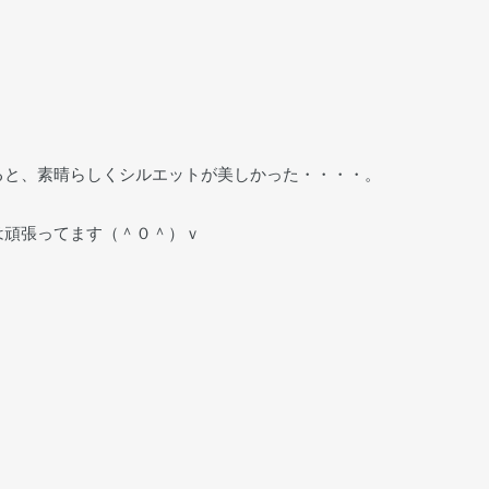
ると、素晴らしくシルエットが美しかった・・・・。
）
は頑張ってます（＾０＾）ｖ