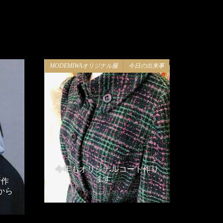
MODEMIWAオリジナル服
今日の出来事
今年もオリジナルコート作り
ます。
所作
から
2018年10月11日