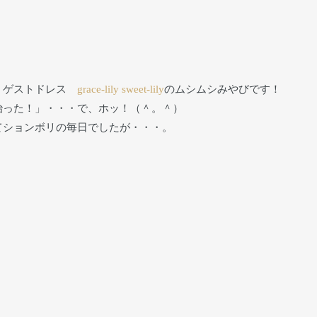
ル・ゲストドレス
grace-lily
sweet-lily
のムシムシみやびです！
治った！」・・・で、ホッ！（＾。＾）
てションボリの毎日でしたが・・・。