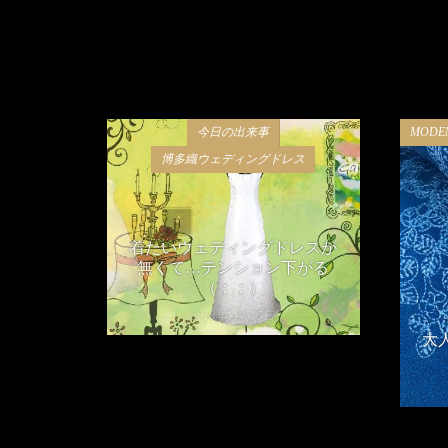
今日の出来事
MOD
博多織ウェディングドレス
着たいウェディングドレスが
無くて…テンション下がる
（；；）
2018年11月15日
大