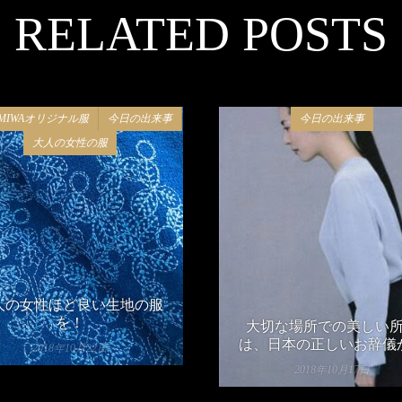
RELATED POSTS
EMIWAオリジナル服
今日の出来事
今日の出来事
大人の女性の服
人の女性ほど良い生地の服
を！
大切な場所での美しい
は、日本の正しいお辞儀
2018年10月22日
2018年10月17日