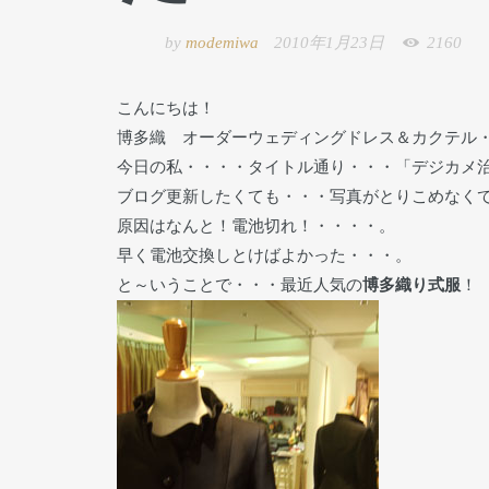
by
modemiwa
2010年1月23日
2160
こんにちは！
博多織 オーダーウェディングドレス＆カクテ
今日の私・・・・タイトル通り・・・「デジカメ
ブログ更新したくても・・・写真がとりこめなく
原因はなんと！電池切れ！・・・・。
早く電池交換しとけばよかった・・・。
と～いうことで・・・最近人気の
博多織り式服
！