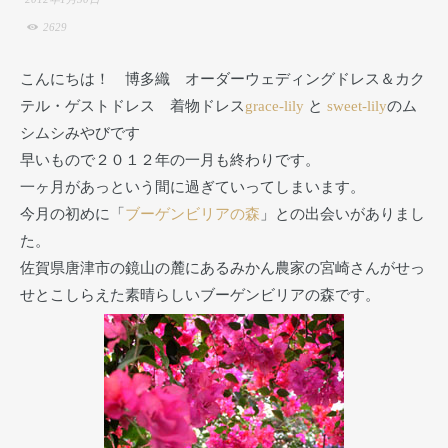
2629
こんにちは！ 博多織 オーダーウェディングドレス＆カク
テル・ゲストドレス 着物ドレス
grace-lily
と
sweet-lily
のム
シムシみやびです
早いもので２０１２年の一月も終わりです。
一ヶ月があっという間に過ぎていってしまいます。
今月の初めに「
ブーゲンビリアの森
」との出会いがありまし
た。
佐賀県唐津市の鏡山の麓にあるみかん農家の宮崎さんがせっ
せとこしらえた素晴らしいブーゲンビリアの森です。