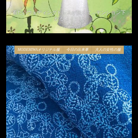
着たいウェディングドレスが無くて…テンション下
がる（；；）
2018年11月15日
MODEMIWAオリジナル服
今日の出来事
大人の女性の服