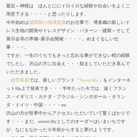
最近～神様は ほんとににイロイロな経験や出会いをよくご
用意下さる・・・・と思ったりします。
今年始めは
福岡県の地域資源
のお仕事で、博多織の新しいド
レス生地の開発やドレスデザイン・パターン・縫製～そして
展示会等の準備~展示会開催・・・・。めまぐるしい仕
事・・・。
ですが、一生のうちでもきっと忘れる事ができない程の経験
でしたし、沢山の方に出会え・・・励ましていただき喜んで
いただきました。
経営革新
では、新しいブランド「
Sweet-lily
」をインターネ
ットHp上で発表でき・・・半年たった今では、遠くフラン
ス・イギリス・カナダ・ブラジル・シンガポール・オラン
ダ・ドイツ・中国・・・・etc
沢山の方が世界中からアクセスいただいていて驚くばかりで
す・・・まだ、sweet-lilyとしてのオーダーはいまいちです
が、なにもなかった５年前からすると夢のようです。