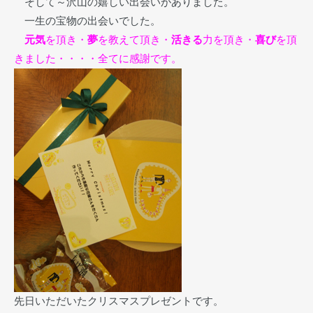
そして～沢山の嬉しい出会いがありました。
一生の宝物の出会いでした。
元気
を頂き・
夢
を教えて頂き・
活きる
力を頂き・
喜び
を頂
きました・・・・全てに感謝です。
先日いただいたクリスマスプレゼントです。