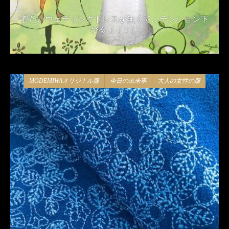
着たいウェディングドレスが無くて…テンション下
がる（；；）
2018年11月15日
MODEMIWAオリジナル服
今日の出来事
大人の女性の服