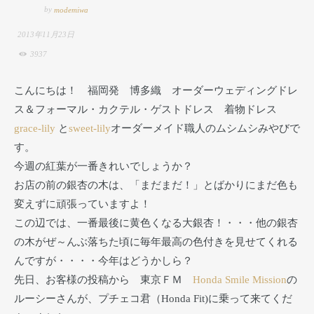
by
modemiwa
2013年11月23日
3937
こんにちは！ 福岡発 博多織 オーダーウェディングドレ
ス＆フォーマル・カクテル・ゲストドレス 着物ドレス
grace-lily
と
sweet-lily
オーダーメイド職人のムシムシみやびで
す。
今週の紅葉が一番きれいでしょうか？
お店の前の銀杏の木は、「まだまだ！」とばかりにまだ色も
変えずに頑張っていますよ！
この辺では、一番最後に黄色くなる大銀杏！・・・他の銀杏
の木がぜ～んぶ落ちた頃に毎年最高の色付きを見せてくれる
んですが・・・・今年はどうかしら？
先日、お客様の投稿から 東京ＦＭ
Honda Smile Mission
の
ルーシーさんが、プチェコ君（Honda Fit)に乗って来てくだ