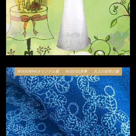
着たいウェディングドレスが無くて…テンション下
がる（；；）
2018年11月15日
MODEMIWAオリジナル服
今日の出来事
大人の女性の服