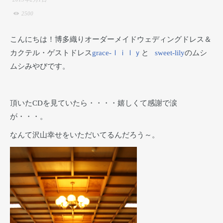
2500
こんにちは！博多織りオーダーメイドウェディングドレス＆
カクテル・ゲストドレス
grace-ｌｉｌｙ
と
sweet-lily
のムシ
ムシみやびです。
頂いたCDを見ていたら・・・・嬉しくて感謝で涙
が・・・。
なんて沢山幸せをいただいてるんだろう～。