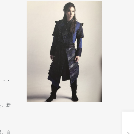
・・・
を、新
沢。自