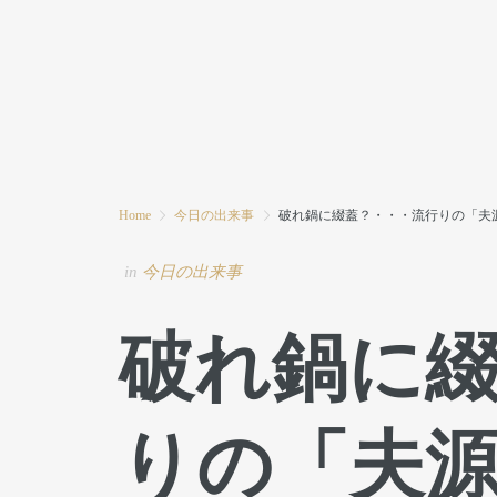
HOME
MODE MIWAとは
ブログ
Home
今日の出来事
破れ鍋に綴蓋？・・・流行りの「夫
in
今日の出来事
破れ鍋に
りの「夫