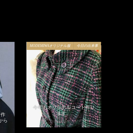
MODEMIWAオリジナル服
今日の出来事
今年もオリジナルコート作り
ます。
所作
から
2018年10月11日