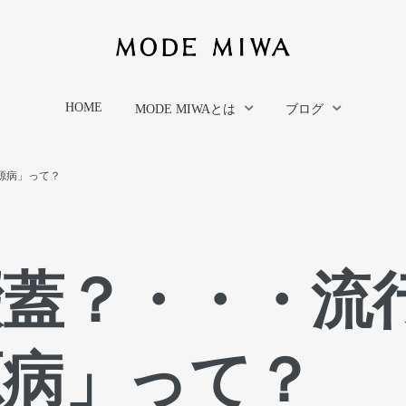
HOME
MODE MIWAとは
ブログ
源病」って？
綴蓋？・・・流
源病」って？