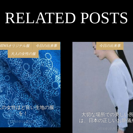
RELATED POSTS
EMIWAオリジナル服
今日の出来事
今日の出来事
大人の女性の服
人の女性ほど良い生地の服
を！
大切な場所での美しい
は、日本の正しいお辞儀
2018年10月22日
2018年10月17日