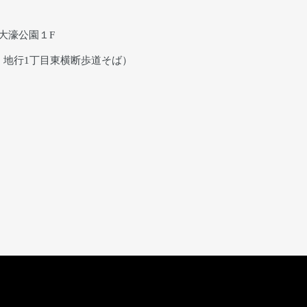
オ大濠公園１F
、地行1丁目東横断歩道そば）