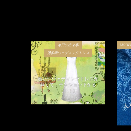
今日の出来事
MOD
博多織ウェディングドレス
着たいウェディングドレスが
無くて…テンション下がる
（；；）
2018年11月15日
大