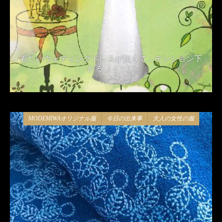
着たいウェディングドレスが無くて…テンション下
がる（；；）
2018年11月15日
MODEMIWAオリジナル服
今日の出来事
大人の女性の服