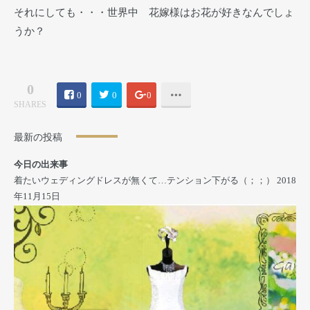
それにしても・・・世界中 花嫁様はお花が好きなんでしょ
うか？
0
0
0
0
SHARES
最新の投稿
今日の出来事
着たいウェディングドレスが無くて…テンション下がる（；；）
2018
年11月15日