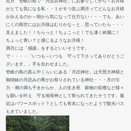
先月 壱岐の島で「月読み神社」にお参りしてから～お月様
がとても気になる私・・１が６つ並ぶ満月ってどんなお月様
がみえるのか～朝から気になって仕方ない・・・でも、あい
にくの雨空にはお月様はむりかな～と、思っていたら・・・
見えました！！ちらっと！ちょこっと！でも凄く綺麗に！
ちょっと青い？と感じるようなお月様！
満月には「感謝」をするといいそうです。
で・・・・「いつも～いつも 守って下さってありがとうご
ざいます。」手を合わせました。
壱岐の島の真ん中くらいにある「月読神社」は天照大神様と
御姉妹の月読みの尊がお祭りされている神社・・・月の引
力・潮の満ち干きからか、人の生き死 穀物の収穫など様々
な願いを叶え 守る地母神として祭られてきたそうです。最
近はパワースポット？としても有名になったようで観光バス
もきていました。