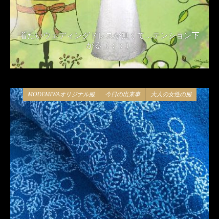
着たいウェディングドレスが無くて…テンション下
がる（；；）
2018年11月15日
MODEMIWAオリジナル服
今日の出来事
大人の女性の服