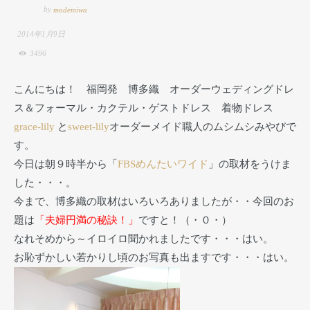
by
modemiwa
2014年1月9日
3496
こんにちは！ 福岡発 博多織 オーダーウェディングドレ
ス＆フォーマル・カクテル・ゲストドレス 着物ドレス
grace-lily
と
sweet-lily
オーダーメイド職人のムシムシみやびで
す。
今日は朝９時半から「
FBSめんたいワイド
」の取材をうけま
した・・・。
今まで、博多織の取材はいろいろありましたが・・今回のお
題は
「夫婦円満の秘訣！」
ですと！（・０・）
なれそめから～イロイロ聞かれましたです・・・はい。
お恥ずかしい若かりし頃のお写真も出ますです・・・はい。