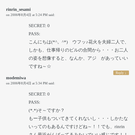
rinrin_sesami
on
2006年8月4日 at 5:24 PM
said:
SECRET: 0
PASS:
こんにちは(*^。^*) ウフッ♪花火を夫婦二人で、
しかも、仕事帰りのビルの合間から・・・お二人
の姿を想像すると、なんか、アジ があっていい
ですね～☆
Reply
↓
modemiwa
on
2006年8月4日 at 5:34 PM
said:
SECRET: 0
PASS:
(*.*)そ～ですか？
もー子供もついてきてくれないし・・・しかたな
いってのもあるんですけどね～！！でも、rinrin
さん最近がんばってるみたいでいい感じです！！