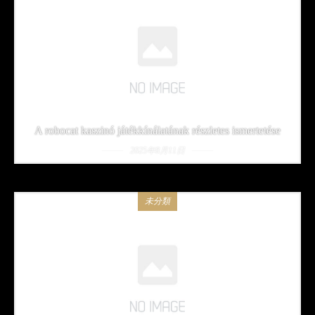
A robocat kaszinó játékkínálatának részletes ismertetése
2025年8月11日
未分類