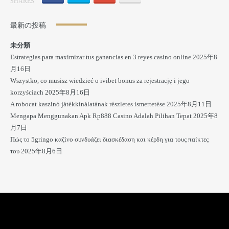
SHARES
最新の投稿
未分類
Estrategias para maximizar tus ganancias en 3 reyes casino online
2025年8
月16日
Wszystko, co musisz wiedzieć o ivibet bonus za rejestrację i jego
korzyściach
2025年8月16日
A robocat kaszinó játékkínálatának részletes ismertetése
2025年8月11日
Mengapa Menggunakan Apk Rp888 Casino Adalah Pilihan Tepat
2025年8
月7日
Πώς το 5gringo καζίνο συνδυάζει διασκέδαση και κέρδη για τους παίκτες
του
2025年8月6日