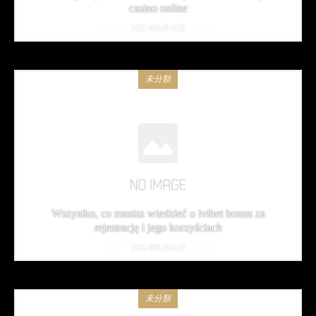
casino online
2025年8月16日
未分類
Wszystko, co musisz wiedzieć o ivibet bonus za
rejestrację i jego korzyściach
2025年8月16日
未分類