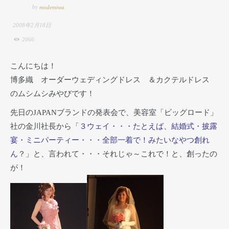
by
modemiwa
2008年2月18日
2066
こんにちは！
博多織 オーダーウェディングドレス ＆カクテルドレス
のムシムシみやびです！
先日のJAPANブランドの発表会で、美容室「ビッグロード」
社の金川社長から「
３ウェイ・・・たとえば、結婚式・披露
宴・ミニパーティー・・・全部一着で！みたいなやつ創れ
ん
？」と、言われて・・・それじゃ～これで！と、創ったの
が！