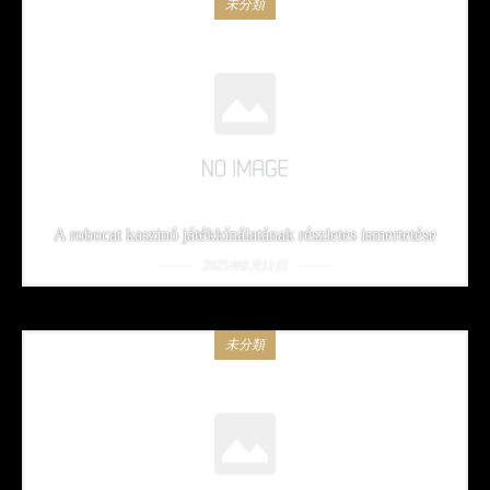
未分類
A robocat kaszinó játékkínálatának részletes ismertetése
2025年8月11日
未分類