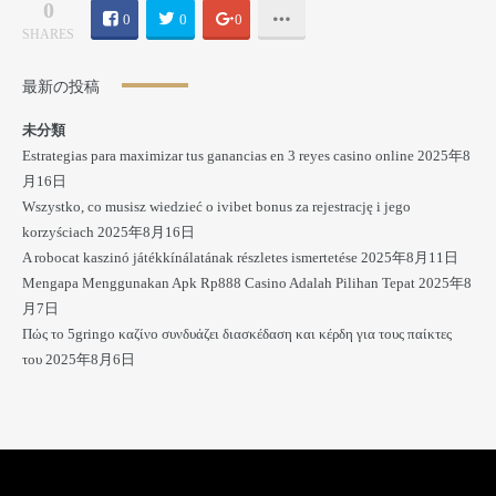
0
0
0
0
SHARES
最新の投稿
未分類
Estrategias para maximizar tus ganancias en 3 reyes casino online
2025年8
月16日
Wszystko, co musisz wiedzieć o ivibet bonus za rejestrację i jego
korzyściach
2025年8月16日
A robocat kaszinó játékkínálatának részletes ismertetése
2025年8月11日
Mengapa Menggunakan Apk Rp888 Casino Adalah Pilihan Tepat
2025年8
月7日
Πώς το 5gringo καζίνο συνδυάζει διασκέδαση και κέρδη για τους παίκτες
του
2025年8月6日