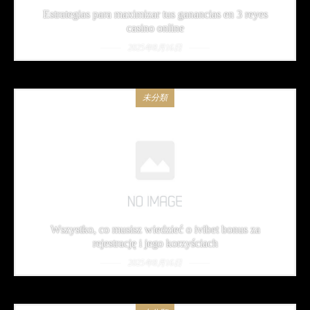
Estrategias para maximizar tus ganancias en 3 reyes
casino online
2025年8月16日
未分類
Wszystko, co musisz wiedzieć o ivibet bonus za
rejestrację i jego korzyściach
2025年8月16日