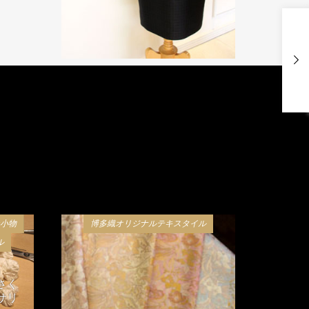
c小物
博多織オリジナルテキスタイル
ル
さく
サリ