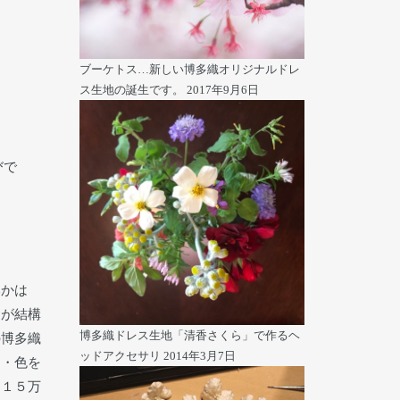
ブーケトス…新しい博多織オリジナルドレ
ス生地の誕生です。
2017年9月6日
びで
本かは
すが結構
博多織ドレス生地「清香さくら」で作るヘ
の博多織
ッドアクセサリ
2014年3月7日
柄・色を
は１５万