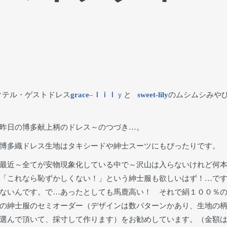
クテル・ゲストドレス
grace
–
ｌｉｌ
ｙ
と
sweet-lily
のムシムシみや
昨日の博多献上柄のドレス～のつづき…。
博多織ドレス生地はタキシードや紳士スーツにもぴったりです。
最近～全てが安物現象化している中で～沢山は入らないけれど何
「これなら恥ずかしくない！」という紳士服も欲しいはず！…で
ないんです。で…あったとしても馬鹿高い！ それで絹１００％
の紳士服のセミオーダー（デザインは数パターンかあり、生地の
選んで頂いて、採寸して作ります）をお勧めしています。（金額