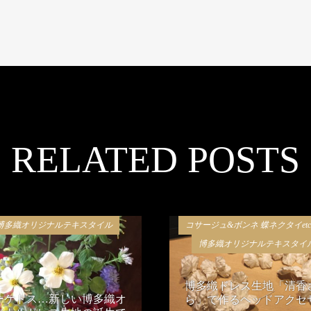
RELATED POSTS
博多織オリジナルテキスタイル
コサージュ&ボンネ 蝶ネクタイet
博多織オリジナルテキスタイ
博多織ドレス生地「清香
ーケトス…新しい博多織オ
ら」で作るヘッドアクセ