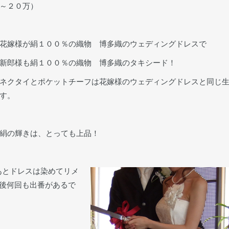
～２０万）
花嫁様が絹１００％の織物 博多織のウェディングドレスで
新郎様も絹１００％の織物 博多織のタキシード！
ネクタイとポケットチーフは花嫁様のウェディングドレスと同じ
す。
絹の輝きは、とっても上品！
あとドレスは染めてリメ
今後何回も出番があるで