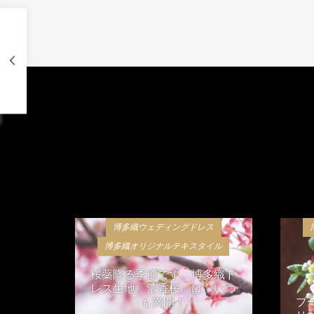
博多織ウェディングドレス
博多織オリジナルテキスタイル
桜蘂降る季節です…博多織ド
レス生地「清香桜」は、いつ
ブ
も満開！