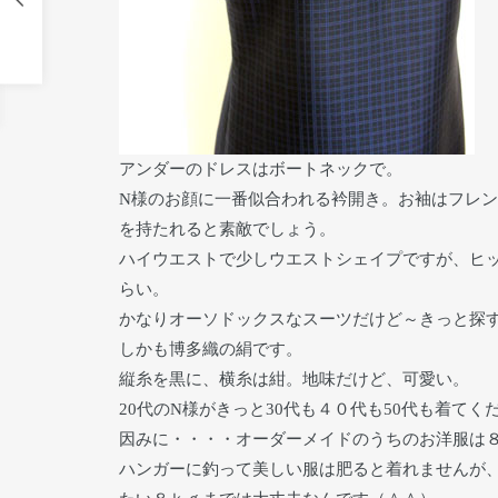
アンダーのドレスはボートネックで。
N様のお顔に一番似合われる衿開き。お袖はフレ
を持たれると素敵でしょう。
ハイウエストで少しウエストシェイプですが、ヒ
らい。
かなりオーソドックスなスーツだけど～きっと探
しかも博多織の絹です。
縦糸を黒に、横糸は紺。地味だけど、可愛い。
20代のN様がきっと30代も４０代も50代も着て
因みに・・・・オーダーメイドのうちのお洋服は
ハンガーに釣って美しい服は肥ると着れませんが