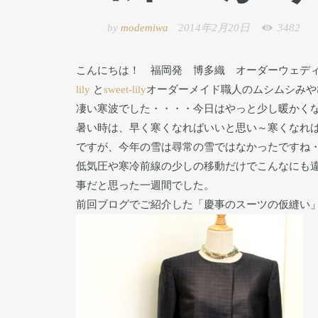
by
modemiwa
2014年2月20日
3482
こんにちは！ 福岡発 博多織 オーダーウェデ
lily
と
sweet-lily
オーダーメイド職人のムシムシみや
凄い寒波でした・・・・今日はやっと少し暖かく
暑い時は、早く寒くなればいいと思い～寒くなれ
ですが、今年の雪は尋常の雪ではなかったですね
低気圧や寒冷前線の少しの移動だけでこんなにも
事だと思った一週間でした。
前回ブログでご紹介した「慶事のスーツの仮縫い