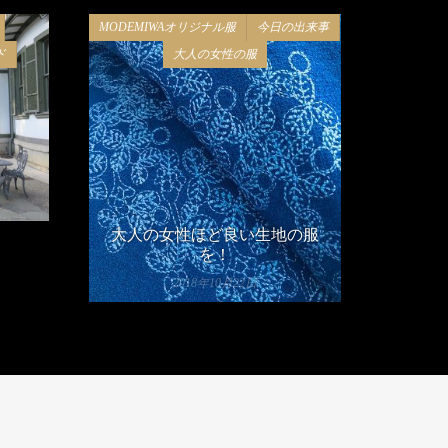
MODEMIWAオリジナル服
今日の出来事
ド
大人の女性の服
大人の女性ほど良い生地の服
を！
2018年10月22日