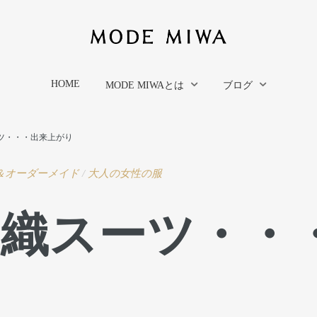
HOME
MODE MIWAとは
ブログ
ツ・・・出来上がり
＆オーダーメイド
/
大人の女性の服
多織スーツ・・
り