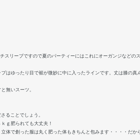
ンチスリーブですので夏のパーティーにはこれにオーガンジなどの
ップはゆったり目で裾が微妙に中に入ったラインです。丈は膝の真
すと無いスーツ。
くださることでしょう。
８ｋｇ肥られても大丈夫！
、立体で創った服は丸く肥った体もきちんと包みます・・・・だか