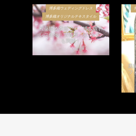
博多織ウェディングドレス
博多織オリジナルテキスタイル
桜蘂降る季節です…博多織ド
レス生地「清香桜」は、いつ
も満開！
2019年4月12日
黒
フ