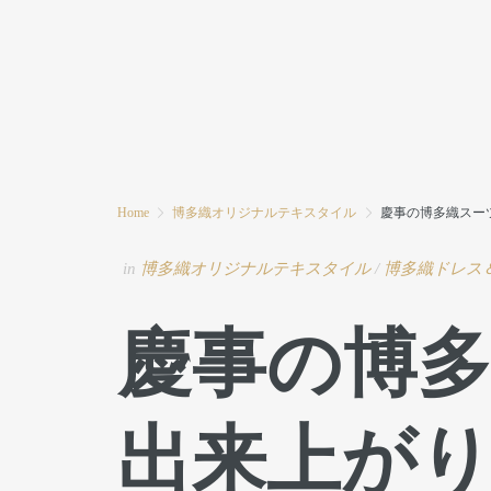
HOME
MODE MIWAとは
ブログ
Home
博多織オリジナルテキスタイル
慶事の博多織スー
in
博多織オリジナルテキスタイル
/
博多織ドレス
慶事の博
出来上が