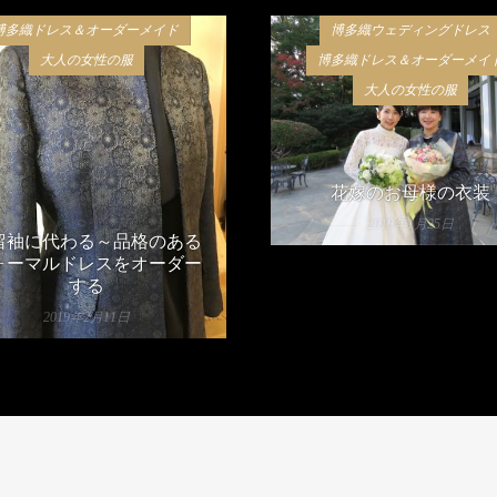
博多織ドレス＆オーダーメイド
博多織ウェディングドレス
大人の女性の服
博多織ドレス＆オーダーメイ
大人の女性の服
花嫁のお母様の衣装
2019年1月25日
留袖に代わる～品格のある
ォーマルドレスをオーダー
する
2019年2月11日