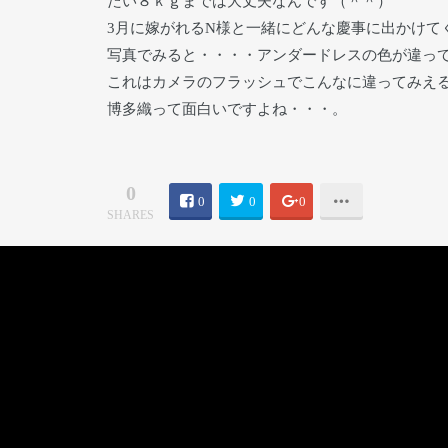
たい８ｋｇまでは大丈夫なんです（＾＾）
3月に嫁がれるN様と一緒にどんな慶事に出かけて
写真でみると・・・・アンダードレスの色が違っ
これはカメラのフラッシュでこんなに違ってみえ
博多織って面白いですよね・・・。
0
0
0
0
SHARES