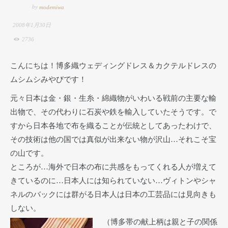
by
modemiwa
2008年1月30日
2736
こんにちは！博多織ウェディングドレス＆カクテルドレスの
ムシムシみやびです！
元々日本は金・銀・生糸・綿織物がいわいる戦前の主要な輸
出物で、その代わりに石炭や鉄を輸入していたそうです。で
すから日本各地で布を織ることが伝統としてあったわけで、
その技術は他の国では真似が出来ない物が沢山…それこそ宝
の山です。
ところが…海外で日本の布に共感をもってくれる人が増えて
きているのに…日本人には知られていない…ヴィトンやシャ
ネルのバックには群がる日本人は日本の工芸品には見向きも
しない。
（博多帯の献上柄は親と子の関係