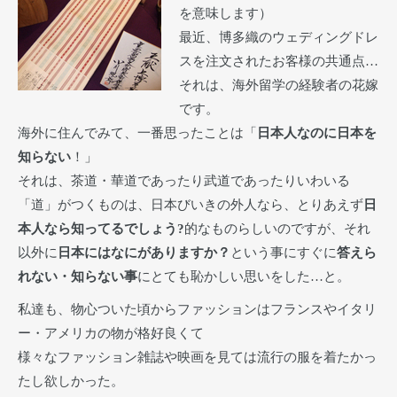
を意味します）
最近、博多織のウェディングドレ
スを注文されたお客様の共通点…
それは、海外留学の経験者の花嫁
です。
海外に住んでみて、一番思ったことは「
日本人なのに日本を
知らない
！」
それは、茶道・華道であったり武道であったりいわいる
「道」がつくものは、日本びいきの外人なら、とりあえず
日
本人なら知ってるでしょう?
的なものらしいのですが、それ
以外に
日本にはなにがありますか？
という事にすぐに
答えら
れない・知らない事
にとても恥かしい思いをした…と。
私達も、物心ついた頃からファッションはフランスやイタリ
ー・アメリカの物が格好良くて
様々なファッション雑誌や映画を見ては流行の服を着たかっ
たし欲しかった。