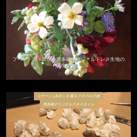
ブーケトス…新しい博多織オリジナルドレス生地の
誕生です。
2017年9月6日
コサージュ&ボンネ 蝶ネクタイetc小物
博多織オリジナルテキスタイル