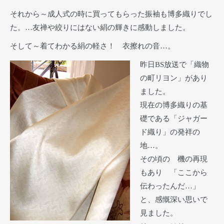
それから～成人式の時に買ってもらった振袖も博多織りでし
た。…友禅や絞りにはない絹の輝きに感動しました。
そして～着てわかる絹の軽さ！ 衣擦れの音…。
昨日BS放送で「織物
の町リヨン」があり
ました。
現在の博多織りの基
礎である「ジャガー
ド織り」の発祥の
地…。
その頃の 機の再現
もあり 「ここから
伝わったんだ…」
と、感慨深い思いで
見ました。