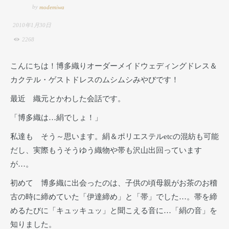
by
modemiwa
2010年1月30日
2268
こんにちは！博多織りオーダーメイドウェディングドレス＆
カクテル・ゲストドレスのムシムシみやびです！
最近 織元とかわした会話です。
「博多織は…絹でしょ！」
私達も そう～思います。絹＆ポリエステルetcの混紡も可能
だし、実際もうそうゆう織物や帯も沢山出回っています
が…。
初めて 博多織に出会ったのは、子供の頃母親がお茶のお稽
古の時に締めていた「伊達締め」と「帯」でした…。帯を締
めるたびに「キュッキュッ」と聞こえる音に…「絹の音」を
知りました。