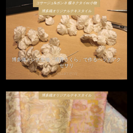
コサージュ&ボンネ 蝶ネクタイetc小物
博多織オリジナルテキスタイル
博多織ドレス生地「清香さくら」で作るヘッドアク
セサリ
2014年3月7日
博多織オリジナルテキスタイル