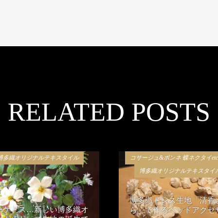
RELATED POSTS
博多織オリジナルテキスタイル
コサージュ&ボンネ 蝶ネクタイet
博多織オリジナルテキスタイ
博多織ドレス生地「清香
ーケトス…新しい博多織オ
ら」で作るヘッドアクセ