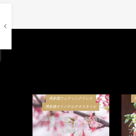
博多織ウェディングドレス
博多織オリジナルテキスタイル
桜蘂降る季節です…博多織ド
レス生地「清香桜」は、いつ
ブ
も満開！