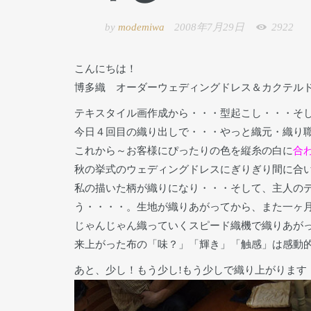
by
modemiwa
2008年7月29日
2922
こんにちは！
博多織 オーダーウェディングドレス＆カクテルドレス 
テキスタイル画作成から・・・型起こし・・・そ
今日４回目の織り出しで・・・やっと織元・織り
これから～お客様にぴったりの色を縦糸の白に
合
秋の挙式のウェディングドレスにぎりぎり間に合
私の描いた柄が織りになり・・・そして、主人の
う・・・・。生地が織りあがってから、また一ヶ
じゃんじゃん織っていくスピード織機で織りあが
来上がった布の「味？」「輝き」「触感」は感動
あと、少し！もう少し!もう少しで織り上がります