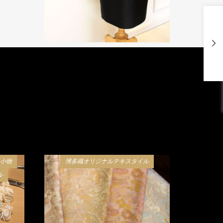
c小物
博多織オリジナルテキスタイル
ル
さく
サリ