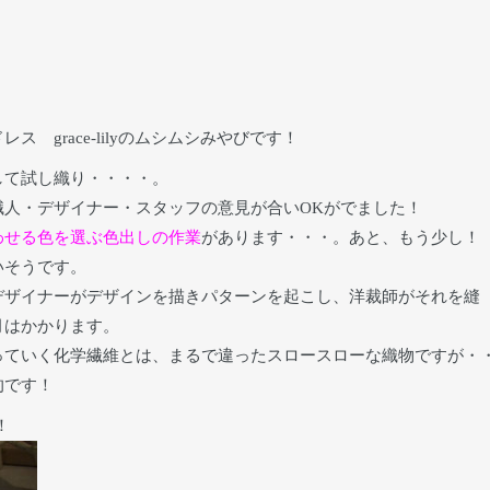
grace-lilyのムシムシみやびです！
して試し織り・・・・。
職人・デザイナー・スタッフの意見が合いOKがでました！
わせる色を選ぶ色出しの作業
があります・・・。あと、もう少し！
いそうです。
デザイナーがデザインを描きパターンを起こし、洋裁師がそれを縫
月はかかります。
っていく化学繊維とは、まるで違ったスロースローな織物ですが・
的です！
！