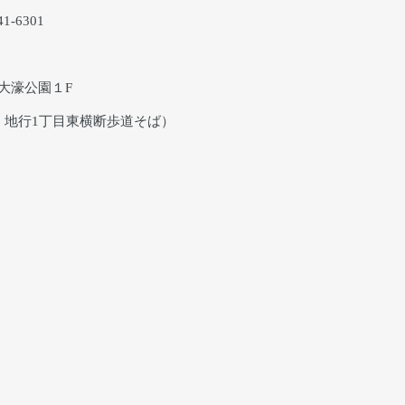
-6301
オ大濠公園１F
、地行1丁目東横断歩道そば）