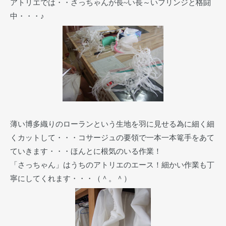
アトリエでは・・さっちゃんが長~い長～いフリンジと格闘
中・・・♪
薄い博多織りのローランという生地を羽に見せる為に細く細
くカットして・・・コサージュの要領で一本一本篭手をあて
ていきます・・・ほんとに根気のいる作業！
「さっちゃん」はうちのアトリエのエース！細かい作業も丁
寧にしてくれます・・・（＾。＾）