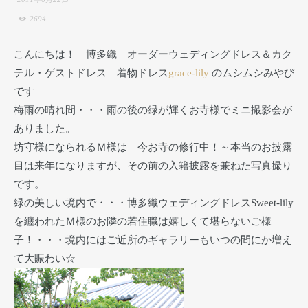
2694
こんにちは！ 博多織 オーダーウェディングドレス＆カク
テル・ゲストドレス 着物ドレス
grace-lily
のムシムシみやび
です
梅雨の晴れ間・・・雨の後の緑が輝くお寺様でミニ撮影会が
ありました。
坊守様になられるＭ様は 今お寺の修行中！～本当のお披露
目は来年になりますが、その前の入籍披露を兼ねた写真撮り
です。
緑の美しい境内で・・・博多織ウェディングドレスSweet-lily
を纏われたＭ様のお隣の若住職は嬉しくて堪らないご様
子！・・・境内にはご近所のギャラリーもいつの間にか増え
て大賑わい☆