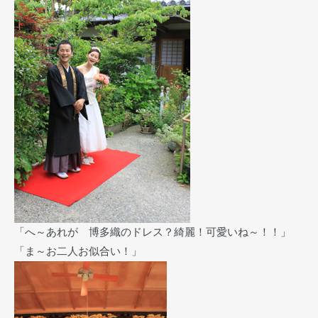
「へ～あれが 博多織のドレス？綺麗！可愛いね～！！」
「ま～お二人お似合い！」