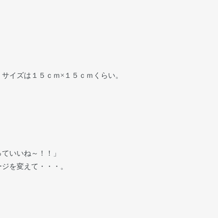
サイズは１５ｃｍ×１５ｃｍくらい。
っていいね～！！」
ージを変えて・・・。