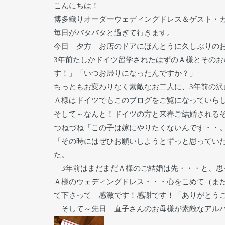
こんにちは！
博多織りオーダーウェディングドレス＆ゲスト・
毎日がバタバタと過ぎて行きます。
今日 夕方 お店のドアにほんとうに久しぶりの
3年前たしかドイツ留学されたはずのＡ様とその
す！」「いつお帰りになったんですか？」
ちっともお変わりなく素敵なお二人に、3年前の沢
Ａ様はドイツでもこのブログをご覧になっていら
そして～なんと！ドイツの方と来春ご結婚される
つねづね「この子は嫁にやりたくないんです・・
「その時にはぜひお願いしようとずっと思ってい
た。
3年前はまだまだＡ様のご結婚は先・・・と、思
Ａ様のウェディングドレス・・・心をこめて（ま
て下さって 感激です！感謝です！「ありがとう
そして～先日 直子さんのお母様が素敵なアルバ