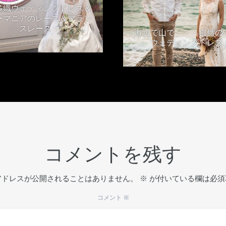
多織ウェディングドレス＆
ーマニアのレース＆フラン
スレース
海辺で山で・・・自然の
ウェディングドレス
2020年5月8日
2020年2月13日
コメントを残す
アドレスが公開されることはありません。
※
が付いている欄は必須
コメント
※