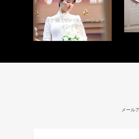
博
ル
コロナ禍でのハッピーウェデ
ィング(^^♪
2021年4月24日
メール