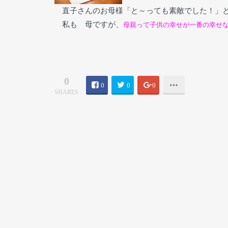
直子さんのお母様「と～っても素敵でした！」と
私も 母ですが、
母親って子供の幸せが一番の幸せ
0
0
0
0
SHARES