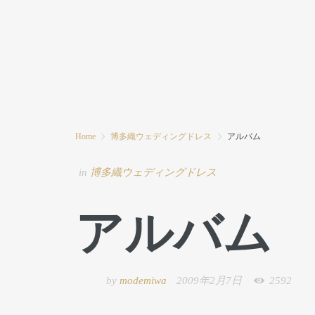
HOME
MODE MIWAとは
ブログ
Home
博多織ウェディングドレス
アルバム
in
博多織ウェディングドレス
アルバム
by
modemiwa
2009年2月7日
2592