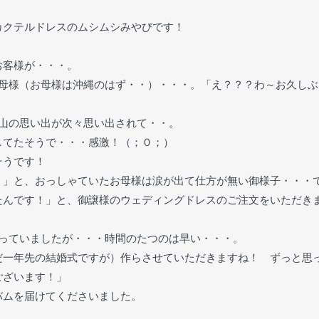
カクテルドレスのムシムシみやびです！
お客様が・・・。
お母様（お母様は沖縄のはず・・）・・・。「え？？？わ～お久しぶ
山の思い出が次々思い出されて・・。
してたそうで・・・感激！（；０；）
そうです！
。」と、おっしゃていたお母様は涙が出て仕方が無い御様子・・・
たんです！」と、御譲様のウェディングドレスのご注文をいただき
っていましたが・・・時間のたつのは早い・・・。
だ一年先の結婚式ですが）作らさせていただきますね！ ずっと思
ございます！」
ムを届けてくださいました。