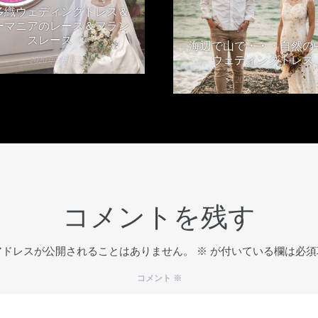
多織ウェディングドレス＆
ーマニアのレース＆フラン
スレース
海辺で山で・・・自然の
ウェディングドレス
2020年5月8日
2020年2月13日
コメントを残す
アドレスが公開されることはありません。
※
が付いている欄は必須
コメント
※