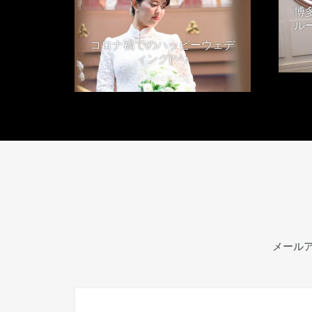
博
ル
コロナ禍でのハッピーウェデ
ィング(^^♪
2021年4月24日
メール