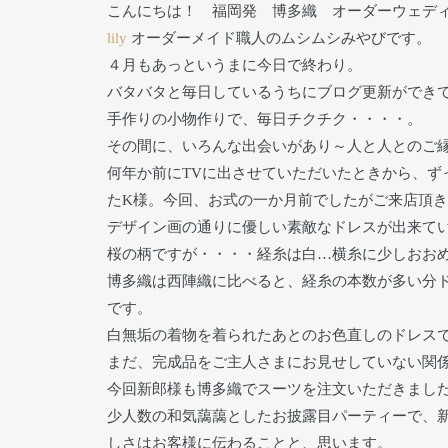
こんにちは！ 福岡発 博多織 オーダーウェデ
lily
オーダーメイド職人のムシムシみやびです。
４月もあっというまに今日で終わり。
バタバタと毎日しているうちにブログ更新ができ
手作りの小物作りで、毎日チクチク・・・・。
その間に、いろんな出会いがあり～人と人とのご
何年か前にTVに出させていただいたときから、ず
たK様。今回、お式の一か月前でしたがご来店頂
デザイン画の通りに優しい素敵なドレスが出来て
桜の柄ですが・・・・経糸は白…横糸に少しおお
博多織は西陣織に比べると、経糸の本数が多い分
です。
白無垢の着物を着られたあとのお色直しのドレス
まだ、完成品をご主人さまにお見せしていない関
今回新郎様も博多織でスーツを注文いただきまし
少人数の和気藹藹としたお披露目パーティーで、
しさはお客様に伝わることと、思います。