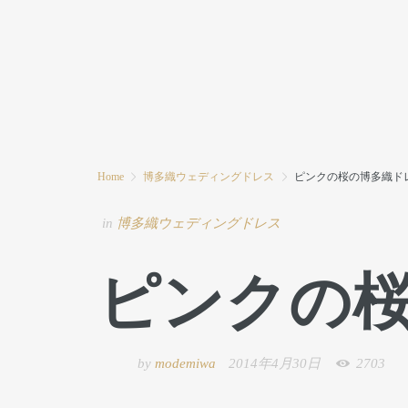
HOME
MODE MIWAとは
ブログ
Home
博多織ウェディングドレス
ピンクの桜の博多織ド
in
博多織ウェディングドレス
ピンクの
by
modemiwa
2014年4月30日
2703