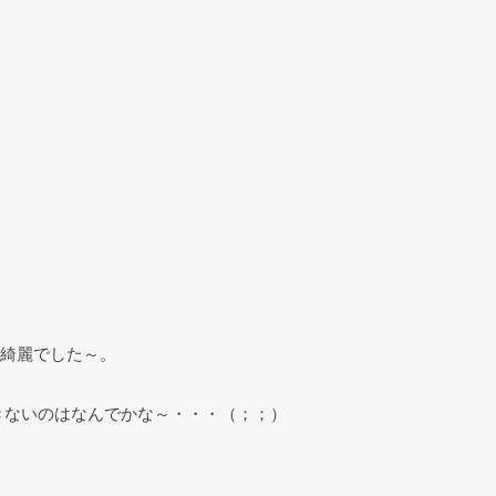
に綺麗でした～。
きないのはなんでかな～・・・（；；）