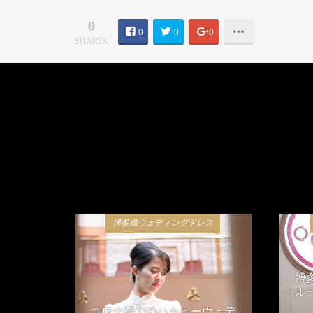
0
0
0
0
SHARES
博多織ウェディングドレス
博
ル
コロナ禍でのハッピーウェデ