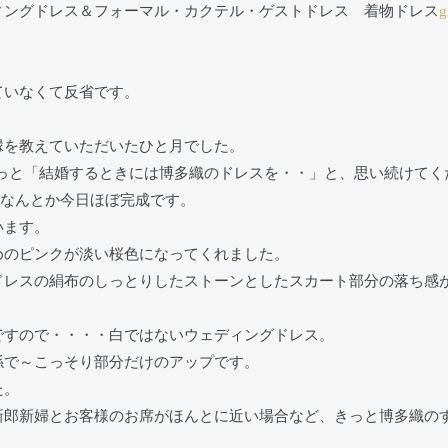
ィングドレス＆フォーマル・カクテル・ゲストドレス 着物ドレス
g
ていなくて反省です。
縁を教えていただいたひと月でした。
っと「結婚するときには博多織のドレスを・・」と、思い続けてく
きなんとか今日ほぼ完成です。
います。
めのピンクが淡い桜色になってくれました。
ドレスの絹布のしっとりしたストーンとしたスカート部分の落ち感
ですので・・・・白ではないウェディングドレス。
係で～こっそり部分だけのアップです。
た。
新郎新婦とお客様のお席がほんとに近い場合など、きっと博多織の