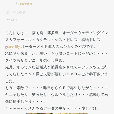
by
modemiwa
2014年12月3日
3241
こんにちは！ 福岡発 博多織 オーダーウェディングドレ
ス＆フォーマル・カクテル・ゲストドレス 着物ドレス
grace-lily
オーダーメイド職人のムシムシみやびです。
急に冬が来ました。寒い！もう薄いコートじゃだめ！・・・
タイツも８０デニールの少し厚め。
先月、すってきな結婚式＆披露宴をされて～フレンツェに行
ってらしたＹ＆Ｙ様ご夫妻が嬉しいＤＶＤをご持参下さいま
した。
もう～素敵で・・・・昨日からＣＰで再生しながら・・・ニ
ヤニヤしたり、笑ったり、ウルウルしたり・・・感動して画
像に拍手したり・・・。
た～～～～くさんあるデータの中から・・・少しだけ。