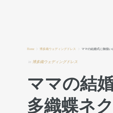
HOME
MODE MIWAとは
ブログ
Home
博多織ウェディングドレス
ママの結婚式に御揃い
in
博多織ウェディングドレス
ママの結
多織蝶ネ