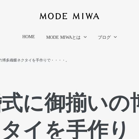
HOME
MODE MIWAとは
ブログ
の博多織蝶ネクタイを手作りで・・・・。
婚式に御揃いの
クタイを手作り