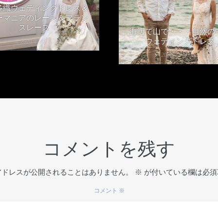
多織ウェディングドレス＆
ーマニアのレース＆フラン
スレース
海辺で山で・・・自然の
ウェディングドレス
2020年5月8日
2020年2月13日
コメントを残す
アドレスが公開されることはありません。
※
が付いている欄は必須
コメント
※