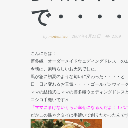
で・・・
by
modemiwa
2007年4月21日
2169
こんにちは！
博多織 オーダーメイドウェディングドレス の
今朝は、素晴らしいお天気でした。
風が急に初夏のような匂いに変わった・・・・と
日一日と変わるお天気・・・・ゴールデンウィー
ママの結婚式にママの博多織ウェディングドレス
コシコ手縫いです♬
「ママにまけないくらい幸せになるんだよ！！パパ
だかこの蝶ネクタイは手縫いで創りたかったんで