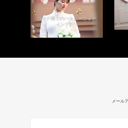
博
ル
コロナ禍でのハッピーウェデ
ィング(^^♪
2021年4月24日
メール