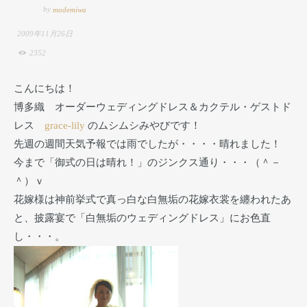
by
modemiwa
2009年11月26日
2352
こんにちは！
博多織 オーダーウェディングドレス＆カクテル・ゲストド
レス
grace-lily
のムシムシみやびです！
先週の週間天気予報では雨でしたが・・・・晴れました！
今まで「御式の日は晴れ！」のジンクス通り・・・（＾－
＾）ｖ
花嫁様は神前挙式で真っ白な白無垢の花嫁衣裳を纏われたあ
と、披露宴で「白無垢のウェディングドレス」にお色直
し・・・。