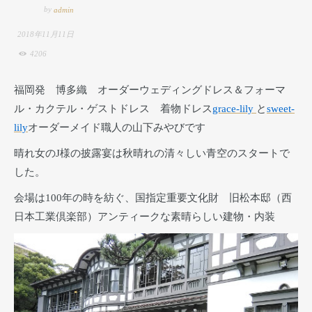
by
admin
2018年11月11日
4206
福岡発 博多織 オーダーウェディングドレス＆フォーマ
ル・カクテル・ゲストドレス 着物ドレス
grace-lily
と
sweet-
lily
オーダーメイド職人の山下みやびです
晴れ女のJ様の披露宴は秋晴れの清々しい青空のスタートで
した。
会場は100年の時を紡ぐ、国指定重要文化財 旧松本邸（西
日本工業倶楽部）アンティークな素晴らしい建物・内装