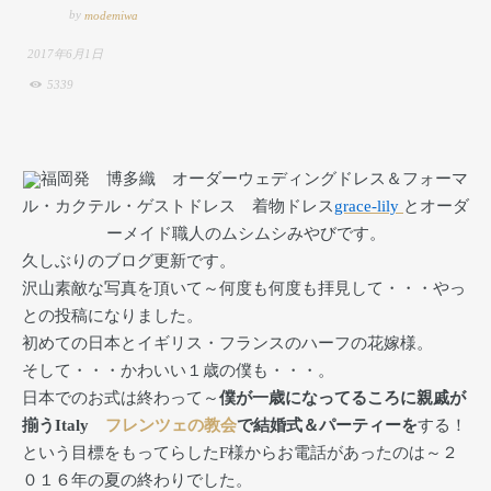
by
modemiwa
2017年6月1日
5339
福岡発 博多織 オーダーウェディングドレス＆フォーマ
ル・カクテル・ゲストドレス 着物ドレス
grace-lily
とオーダ
ーメイド職人のムシムシみやびです。
久しぶりのブログ更新です。
沢山素敵な写真を頂いて～何度も何度も拝見して・・・やっ
との投稿になりました。
初めての日本とイギリス・フランスのハーフの花嫁様。
そして・・・かわいい１歳の僕も・・・。
日本でのお式は終わって～
僕が一歳になってるころに親戚が
揃うItaly
フレンツェの教会
で結婚式＆パーティーを
する！
という目標をもってらしたF様からお電話があったのは～２
０１６年の夏の終わりでした。