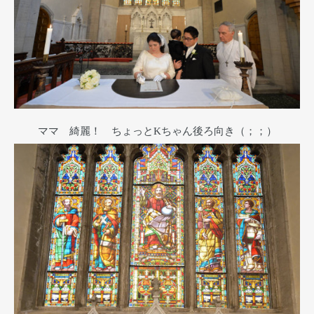
ママ 綺麗！ ちょっとKちゃん後ろ向き（；；）