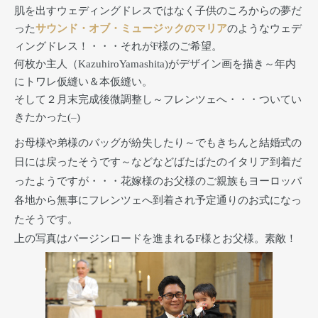
肌を出すウェディングドレスではなく子供のころからの夢だ
った
サウンド・オブ・ミュージックのマリア
のようなウェデ
ィングドレス！・・・それがF様のご希望。
何枚か主人（KazuhiroYamashita)がデザイン画を描き～年内
にトワレ仮縫い＆本仮縫い。
そして２月末完成後微調整し～フレンツェへ・・・ついてい
きたかった(–)
お母様や弟様のバッグが紛失したり～でもきちんと結婚式の
日には戻ったそうです～などなどばたばたのイタリア到着だ
ったようですが・・・花嫁様のお父様のご親族もヨーロッパ
各地から無事にフレンツェへ到着され予定通りのお式になっ
たそうです。
上の写真はバージンロードを進まれるF様とお父様。素敵！