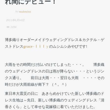
れ間にデビュー！
by
modemiwa
2011年6月14日
2496
博多織りオーダーメイドウェディングドレス＆カクテル・ゲ
ストドレス
grace
–
ｌｉｌ
ｙ
のムシムシみやびです!
大雨をその時間だけ払いのけてしまった・・・。 博多織
のウェディングドレスの日は雨が降らない・・・というジン
クス通り。 前日は大雨・・・翌日も大雨 ・・・・その
時だけが大雨前線が南下？ （＾。＾）
東日本大震災の日に あきらめかけていた新しい博多織のド
レス生地は～先日、新しい博多織のウェディングドレス「清
香さくら」として幸せな花嫁様に着ていただけました。