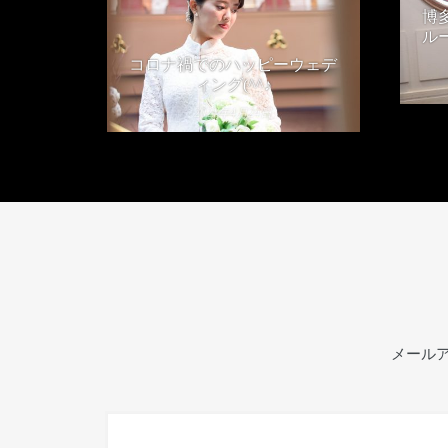
博
ル
コロナ禍でのハッピーウェデ
ィング(^^♪
2021年4月24日
メール