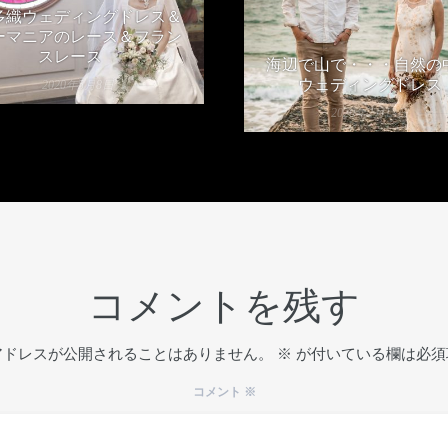
多織ウェディングドレス＆
ーマニアのレース＆フラン
スレース
海辺で山で・・・自然の
ウェディングドレス
2020年5月8日
2020年2月13日
コメントを残す
アドレスが公開されることはありません。
※
が付いている欄は必須
コメント
※