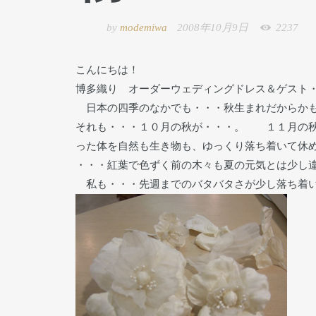
by
modemiwa
2008年10月9日
2237
こんにちは！
博多織り オーダーウェディングドレス＆ゲスト
日本の四季のなかでも・・・秋生まれだからかも
それも・・・１０月の秋が・・・。 １１月の秋
った体を自然も生き物も、ゆっくり落ち着いて休
・・・紅葉で色ずく前の木々も夏の元気とは少し
私も・・・先週までのバタバタさが少し落ち着い