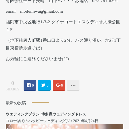
有限会社モード美輪 山下へ・・・お電話 092-741-6301
email modemiwa@gmail.com
福岡市中央区地行1-3-2 ダイナコートエスタディオ大濠公園
１F
（地下鉄唐人町駅1番出口より2分、バス通り沿い、地行1丁
目東横断歩道そば）
お気軽にご連絡くださいませ(^^)
0
0
0
0
SHARES
最新の投稿
ウエディングプラン
,
博多織ウェディングドレス
コロナ禍でのハッピーウェディング(^^♪
2021年4月24日