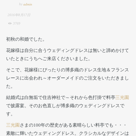
by
admin
2016年8月17日
3769
初秋の和婚でした。
花嫁様は自分に合うウェディングドレスは無いと諦めかけて
いたときにうちへご来店くださいました。
そこで、花嫁様にぴったりの博多織のドレス生地＆フランス
レースに出会われ～オーダーメイドのご注文をいただきまし
た。
結婚式は白無垢で住吉神社で～それから色打掛で料亭
三光園
で披露宴。そのお色直しが博多織のウェディングドレスで
す。
三光園
さまの100年の歴史がある素晴らしい料亭でも・・・
素敵に輝いたウェディングドレス。クラシカルなデザインは