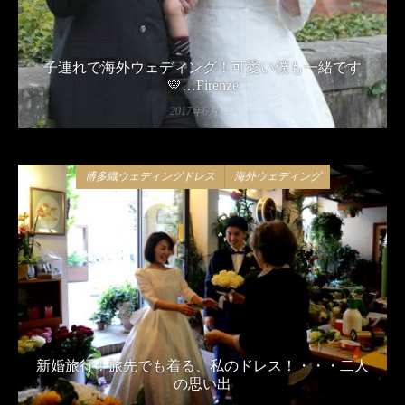
子連れで海外ウェディング！可愛い僕も一緒です
💛…Firenze
2017年6月1日
博多織ウェディングドレス
海外ウェディング
新婚旅行！旅先でも着る、私のドレス！・・・二人
の思い出