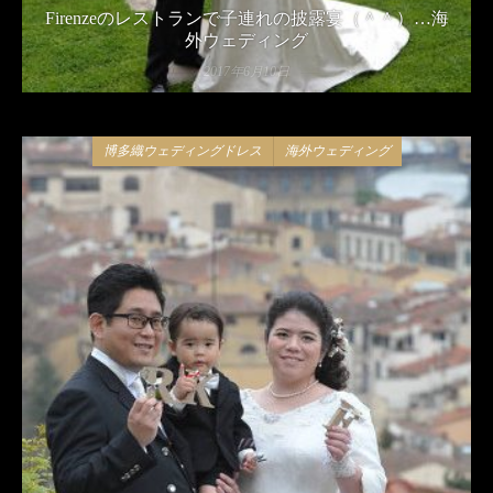
Firenzeのレストランで子連れの披露宴（＾＾）…海
外ウェディング
2017年6月10日
博多織ウェディングドレス
海外ウェディング