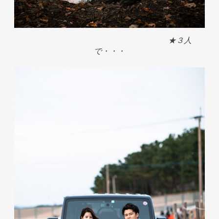
★３人
で・・・