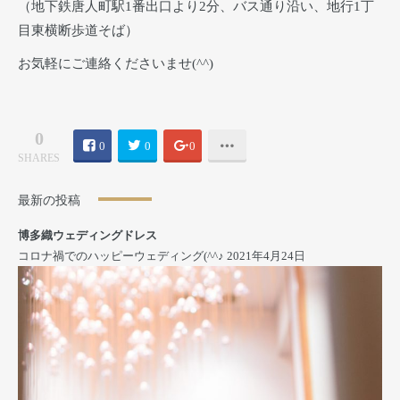
（地下鉄唐人町駅1番出口より2分、バス通り沿い、地行1丁
目東横断歩道そば）
お気軽にご連絡くださいませ(^^)
0
0
0
0
SHARES
最新の投稿
博多織ウェディングドレス
コロナ禍でのハッピーウェディング(^^♪
2021年4月24日