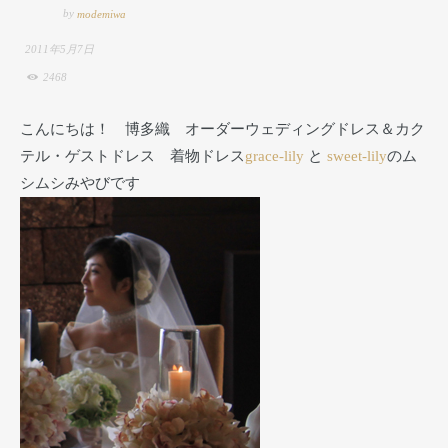
by
modemiwa
2011年5月7日
2468
こんにちは！ 博多織 オーダーウェディングドレス＆カク
テル・ゲストドレス 着物ドレス
grace-lily
と
sweet-lily
のム
シムシみやびです