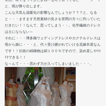
と、雨が降り出します。
こんな天気も温暖化の影響なんでしょうか？？？と、なる
と・・・ますます天然素材の良さを世間の方々に判っていた
だきたい！！なんて、思ってしまう・・。化学繊維のドレス
は土にならない～
それに・・・博多織ウェディングドレスやカクテルドレスは
母から娘に・・・と、代々受け継がれていける花嫁衣裳なん
です！！伝統の絹織物は絹１００％ですので、染め直しやﾘﾒ
ｲｸできる！！
な～んて・・・思わず力が入ってしまいました・・・。