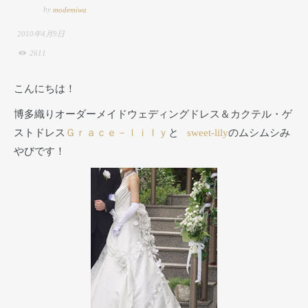
by
modemiwa
2010年4月9日
2611
こんにちは！
博多織りオーダーメイドウェディングドレス＆カクテル・ゲ
ストドレス
Ｇｒａｃｅ－ｌｉｌｙ
と
sweet-lily
のムシムシみ
やびです！