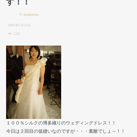
す！！
by
modemiwa
2006年1月24日
2282
１００％シルクの博多織りのウェディングドレス！！
今日は２回目の仮縫いなのですが・・・素敵でしょ～！！