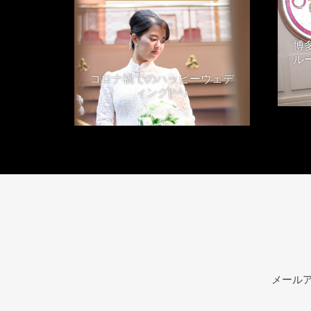
博
ル
コロナ禍でのハッピーウェデ
ィング(^^♪
2021年4月24日
メール