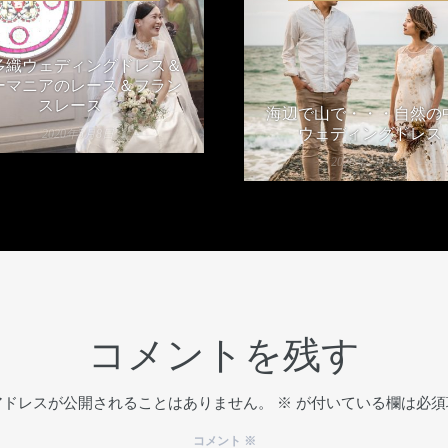
多織ウェディングドレス＆
ーマニアのレース＆フラン
スレース
海辺で山で・・・自然の
ウェディングドレス
2020年5月8日
2020年2月13日
コメントを残す
アドレスが公開されることはありません。
※
が付いている欄は必須
コメント
※