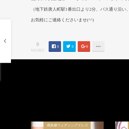
（地下鉄唐人町駅1番出口より2分、バス通り沿い
お気軽にご連絡くださいませ(^^)
0
0
0
0
SHARES
博多織ウェディングドレス