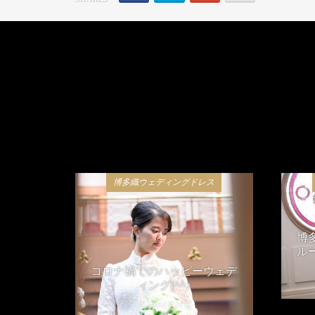
博多織ウェディングドレス
博
ル
コロナ禍でのハッピーウェデ
ィング(^^♪
2021年4月24日