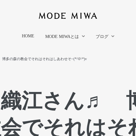
HOME
MODE MIWAとは
ブログ
多の森の教会でそれはそれはしあわせそ~(*^0^*)v
＆織江さん♬ 
教会でそれはそ