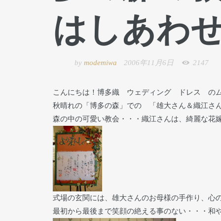
はしあわせそ~
by
modemiwa
2006年11月6日
2147
こんにちは！博多織 ウェディング ドレス の
秋晴れの「博多の森」での 「雄大さん＆織江さ
森の中の可愛い教会・・・織江さんは、綺麗な花
式場の玄関には、雄大さんのお母様の手作り、心
最初から最後まで笑顔の絶える事のない・・・和