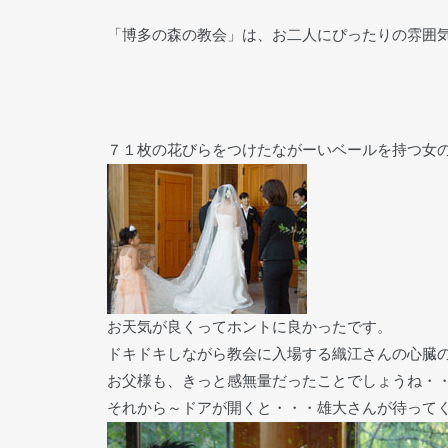
「博多の森の教会」は、お二人にぴったりの雰囲
７１枚の花びらをつけたながーいベールを持つ女
お天気が良くってホントに良かったです。
ドキドキしながら教会に入場する織江さんの心臓
お父様も、きっと感無量だったことでしょうね・
それから～ドアが開くと・・・雄大さんが待って