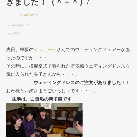
きました！（＾－＾）/
by
modemiwa
2006年4月8日
2716
先日、桜坂の
セレナーデ
さんでのウェディングフェアーがあ
ったのですが・・・。
その時に、模擬挙式で着られた博多織ウェディングドレスを
気に入られた晶子さんから・・・。
ウェディングドレスのご注文がありました！！
お母様とお姉さまとごいっしょです・・・。
生地は、白無垢の博多織です
。