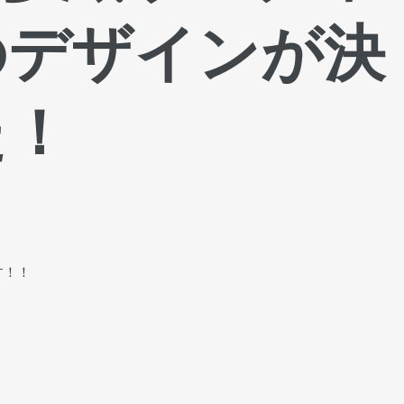
のデザインが決
た！
す！！