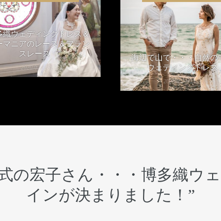
多織ウェディングドレス＆
ーマニアのレース＆フラン
スレース
海辺で山で・・・自然の
ウェディングドレス
2020年5月8日
2020年2月13日
挙式の宏子さん・・・博多織ウ
インが決まりました！
”