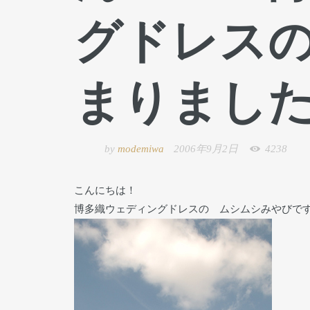
グドレス
まりまし
by
modemiwa
2006年9月2日
4238
こんにちは！
博多織ウェディングドレスの ムシムシみやびで