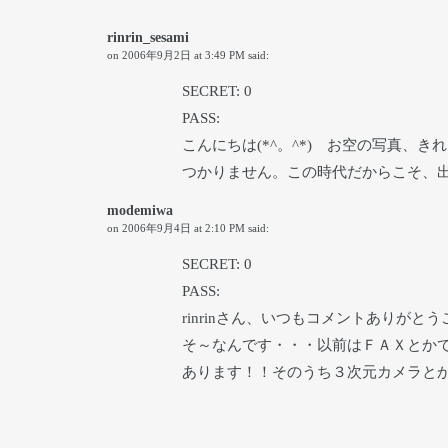
rinrin_sesami
on
2006年9月2日 at 3:49 PM
said:
SECRET: 0
PASS:
こんにちは(*^。^*) お空の写真
つかりません。この時代だからこそ、
modemiwa
on
2006年9月4日 at 2:10 PM
said:
SECRET: 0
PASS:
rinrinさん、いつもコメントありがと
そ～なんです・・・以前はＦＡＸとか
あります！！そのうち３次元カメラと