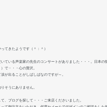
やってきたようです（＾：＾）
だいている声楽家の先生のコンサートがありました・・・。日本の
？）で・・・心の贅沢。
て涙が出ることがしばしばなのですが～。
治りそうにありません。
して、ブログを探して・・・ご来店くださいました。
って御注文をいただき、何度かメールでデザインのご相談をした