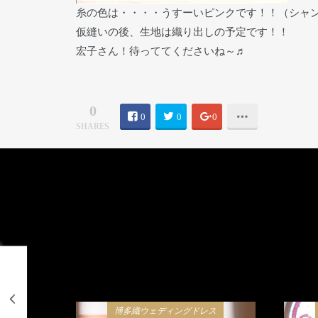
糸の色は・・・・うすーいピンクです！！（シャ
仮縫いの後、生地は織り出しの予定です！！
宏子さん！待っててくださいね～♬
0
0
0
0
SHARES
博多織ウェディングドレス