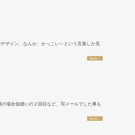
でのデザイン、なんか、かっこい～という言葉しか見
Reply
↓
様の場合仮縫いの２回目など、写メールでした事も
Reply
↓