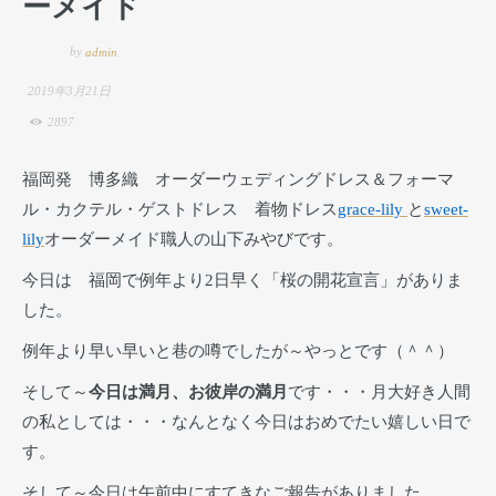
ーメイド
by
admin
2019年3月21日
2897
福岡発 博多織 オーダーウェディングドレス＆フォーマ
ル・カクテル・ゲストドレス 着物ドレス
grace-lily
と
sweet-
lily
オーダーメイド職人の山下みやびです。
今日は 福岡で例年より2日早く「桜の開花宣言」がありま
した。
例年より早い早いと巷の噂でしたが～やっとです（＾＾）
そして～
今日は満月、お彼岸の満月
です・・・月大好き人間
の私としては・・・なんとなく今日はおめでたい嬉しい日で
す。
そして～今日は午前中にすてきなご報告がありました。