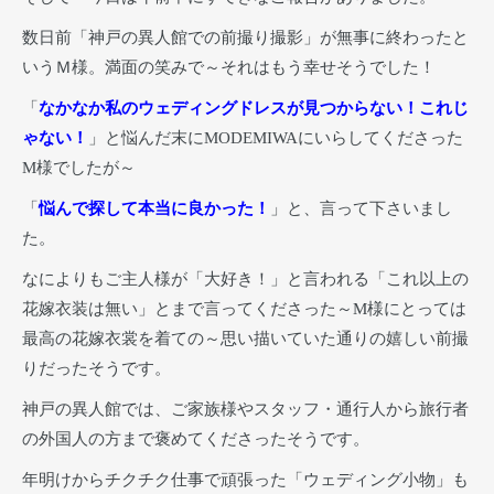
数日前「神戸の異人館での前撮り撮影」が無事に終わったと
いうＭ様。満面の笑みで～それはもう幸せそうでした！
「
なかなか私のウェディングドレスが見つからない！これじ
ゃない！
」と悩んだ末にMODEMIWAにいらしてくださった
M様でしたが～
「
悩んで探して本当に良かった！
」と、言って下さいまし
た。
なによりもご主人様が「大好き！」と言われる「これ以上の
花嫁衣装は無い」とまで言ってくださった～M様にとっては
最高の花嫁衣裳を着ての～思い描いていた通りの嬉しい前撮
りだったそうです。
神戸の異人館では、ご家族様やスタッフ・通行人から旅行者
の外国人の方まで褒めてくださったそうです。
年明けからチクチク仕事で頑張った「ウェディング小物」も