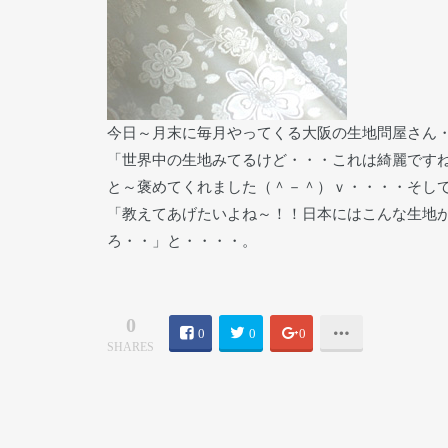
今日～月末に毎月やってくる大阪の生地問屋さん
「世界中の生地みてるけど・・・これは綺麗ですね～！！ 
と～褒めてくれました（＾－＾）ｖ・・・・そし
「教えてあげたいよね～！！日本にはこんな生地
ろ・・」と・・・・。
0
0
0
0
SHARES