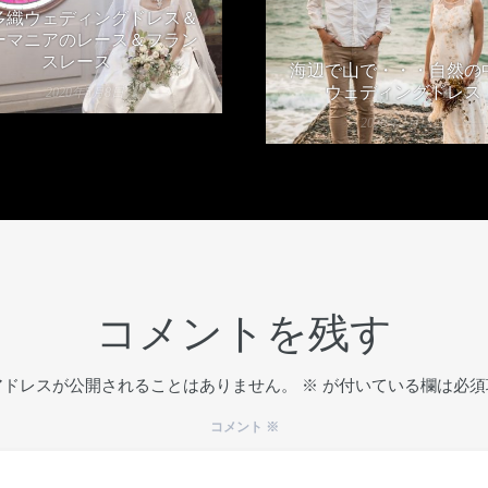
多織ウェディングドレス＆
ーマニアのレース＆フラン
スレース
海辺で山で・・・自然の
ウェディングドレス
2020年5月8日
2020年2月13日
コメントを残す
アドレスが公開されることはありません。
※
が付いている欄は必須
コメント
※