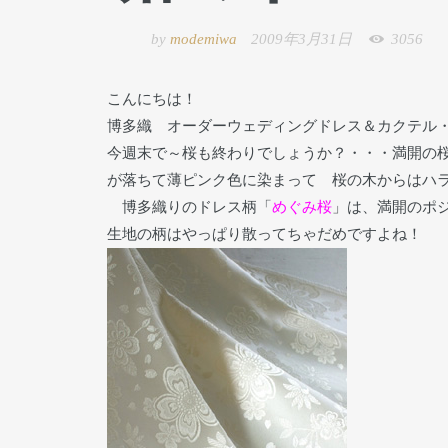
by
modemiwa
2009年3月31日
3056
こんにちは！
博多織 オーダーウェディングドレス＆カクテ
今週末で～桜も終わりでしょうか？・・・満開の
が落ちて薄ピンク色に染まって 桜の木からはハ
博多織りのドレス柄「
めぐみ桜
」は、満開のポ
生地の柄はやっぱり散ってちゃだめですよね！