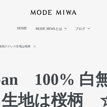
HOME
MODE MIWAとは
ブログ
00% 白無垢のドレス生地は桜柄 ☆
japan 100% 白
ス生地は桜柄 