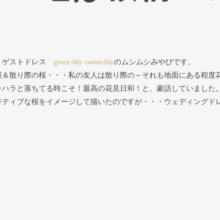
ル・ゲストドレス
grace-lily
sweet-lily
のムシムシみやびです。
桜＆散り際の桜・・・私の友人は散り際の～それも地面にある程度
ラハラと落ちてる時こそ！最高の花見日和！と、豪語していました
ジティブな桜をイメージして描いたのですが・・・ウェディングド