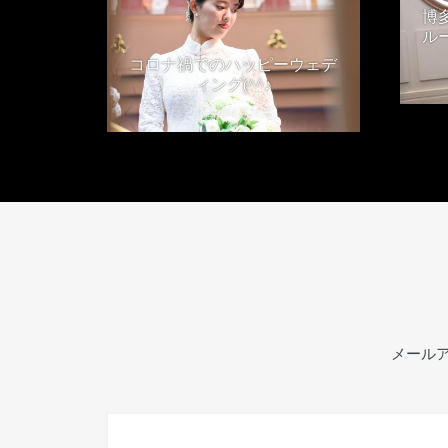
博
ル
コロナ禍でのハッピーウェデ
ィング(^^♪
2021年4月24日
メール